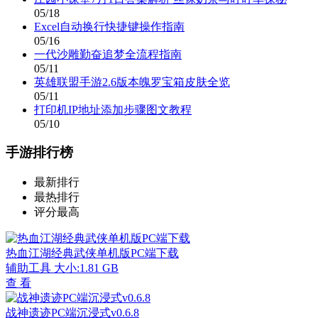
05/18
Excel自动换行快捷键操作指南
05/16
一代沙雕勤奋追梦全流程指南
05/11
英雄联盟手游2.6版本魄罗宝箱皮肤全览
05/11
打印机IP地址添加步骤图文教程
05/10
手游排行榜
最新排行
最热排行
评分最高
热血江湖经典武侠单机版PC端下载
辅助工具
大小:1.81 GB
查 看
战神遗迹PC端沉浸式v0.6.8