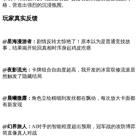
格，营造出强烈的沉浸氛围。
玩家真实反馈
@星海漫游者：
剧情反转太惊艳了！原本以为是普通竞技故
事，结果揭开轮回真相时浑身起鸡皮疙瘩
@夜影流光：
卡牌组合自由度超高，我开发的冰雷双修流派居
然触发了隐藏结局
@晨曦微露：
角色立绘精细到发丝都在飘动，每次放大卡面都
有新发现
@幻界旅人：
AI对手的智能程度超出预期，冠军战的攻防博弈
简直像真人对战