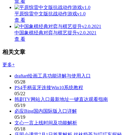
查 看
平原惊雷中文版抗战动作游戏v1.0
查 看
中国象棋经典对弈与棋艺提升v2.0.2021
查 看
相关文章
更多+
draftart绘画工具功能详解与使用入口
05/28
PS4手柄蓝牙连接Win10系统教程
05/22
韩剧TV网站入口最新地址一键直达观看指南
05/19
必应Bing国内国际版入口详解
05/19
文心一言上线时间及功能解析
05/18
庄园小课堂7月1日答案解析 丝袜奶茶与叮叮车探秘