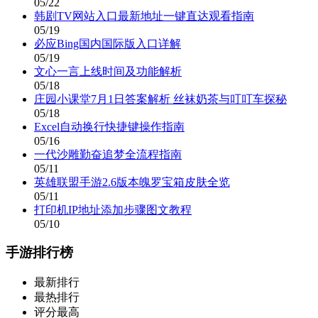
05/22
韩剧TV网站入口最新地址一键直达观看指南
05/19
必应Bing国内国际版入口详解
05/19
文心一言上线时间及功能解析
05/18
庄园小课堂7月1日答案解析 丝袜奶茶与叮叮车探秘
05/18
Excel自动换行快捷键操作指南
05/16
一代沙雕勤奋追梦全流程指南
05/11
英雄联盟手游2.6版本魄罗宝箱皮肤全览
05/11
打印机IP地址添加步骤图文教程
05/10
手游排行榜
最新排行
最热排行
评分最高