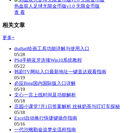
热血双人足球无限金币版v1.0 无限金币版
查 看
相关文章
更多+
draftart绘画工具功能详解与使用入口
05/28
PS4手柄蓝牙连接Win10系统教程
05/22
韩剧TV网站入口最新地址一键直达观看指南
05/19
必应Bing国内国际版入口详解
05/19
文心一言上线时间及功能解析
05/18
庄园小课堂7月1日答案解析 丝袜奶茶与叮叮车探秘
05/18
Excel自动换行快捷键操作指南
05/16
一代沙雕勤奋追梦全流程指南