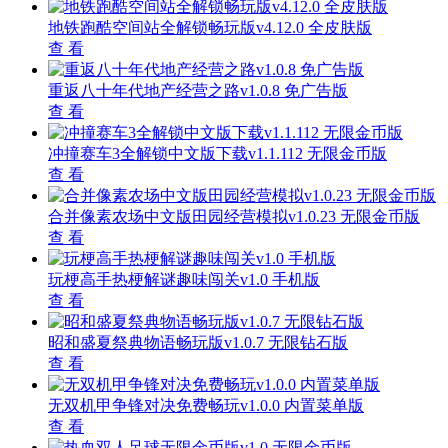
地铁跑酷空间站全解锁畅玩版v4.12.0 全皮肤版
查 看
重返八十年代地产经营之路v1.0.8 免广告版
查 看
冲撞赛车3全解锁中文版下载v1.1.112 无限金币版
查 看
合并像素农场中文版田园经营模拟v1.0.23 无限金币版
查 看
玩梗高手热梗解谜趣味闯关v1.0 手机版
查 看
昭和盛夏祭典物语畅玩版v1.0.7 无限钻石版
查 看
无双机甲争锋对决免费畅玩v1.0.0 内置菜单版
查 看