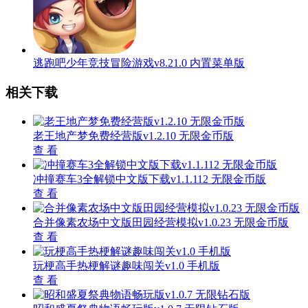
逃跑吧少年竞技冒险游戏v8.21.0 内置菜单版
相关下载
老王地产梦免费经营版v1.2.10 无限金币版
查 看
冲撞赛车3全解锁中文版下载v1.1.112 无限金币版
查 看
合并像素农场中文版田园经营模拟v1.0.23 无限金币版
查 看
玩梗高手热梗解谜趣味闯关v1.0 手机版
查 看