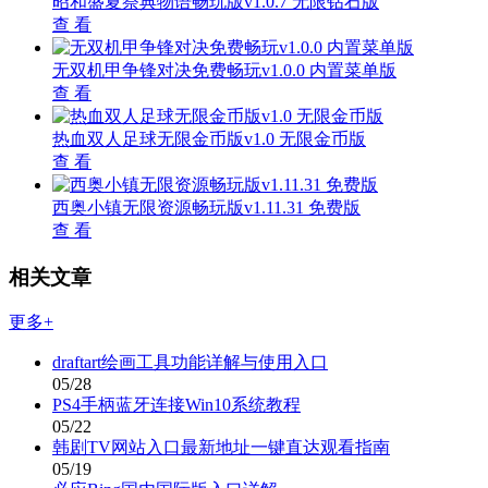
昭和盛夏祭典物语畅玩版v1.0.7 无限钻石版
查 看
无双机甲争锋对决免费畅玩v1.0.0 内置菜单版
查 看
热血双人足球无限金币版v1.0 无限金币版
查 看
西奥小镇无限资源畅玩版v1.11.31 免费版
查 看
相关文章
更多+
draftart绘画工具功能详解与使用入口
05/28
PS4手柄蓝牙连接Win10系统教程
05/22
韩剧TV网站入口最新地址一键直达观看指南
05/19