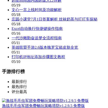
必应Bing国内国际版入口详解
05/19
文心一言上线时间及功能解析
05/18
庄园小课堂7月1日答案解析 丝袜奶茶与叮叮车探秘
05/18
Excel自动换行快捷键操作指南
05/16
一代沙雕勤奋追梦全流程指南
05/11
英雄联盟手游2.6版本魄罗宝箱皮肤全览
05/11
打印机IP地址添加步骤图文教程
05/10
手游排行榜
最新排行
最热排行
评分最高
激战毛毛虫军团免费畅玩策略塔防v1.2.9.5 免费版