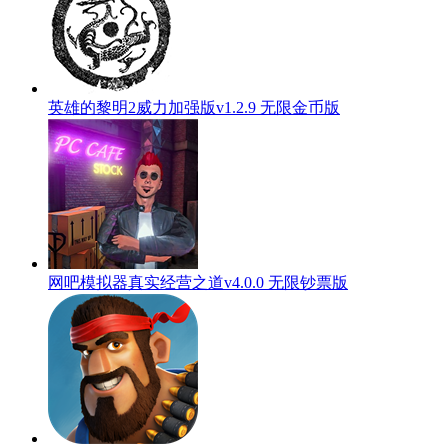
英雄的黎明2威力加强版v1.2.9 无限金币版
网吧模拟器真实经营之道v4.0.0 无限钞票版