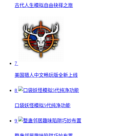
古代人生模拟自由抉择之旅
7
美国猎人中文畅玩版全新上线
8
口袋妖怪模拟5代纯净功能
9
整蛊邻居趣味陷阱巧妙布置