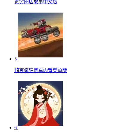
贫穷肉店故事中文版
5
超爽疯狂赛车内置菜单版
6