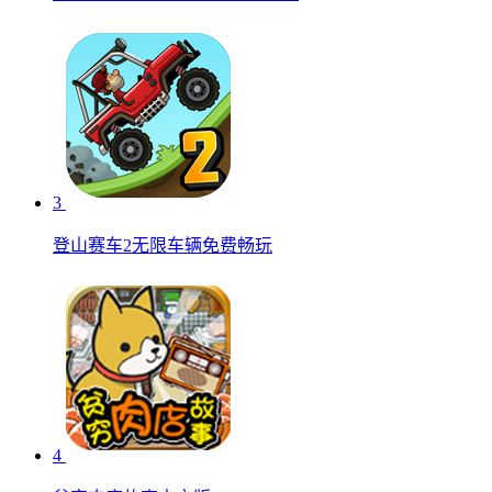
3
登山赛车2无限车辆免费畅玩
4