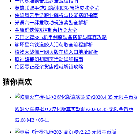
一代沙雕勤奋追梦全流程指南
英雄联盟手游2.6版本魄罗宝箱皮肤全览
侠隐风云手游职业解析与技能搭配指南
光遇六一绊爱联动玩法奖励全解析
金庸群侠传X控制台指令大全
云顶之弈S8.5机甲剑魔装备搭配与阵容攻略
崩坏星穹铁道鲛人泪获取全流程解析
植物大战僵尸网页版在线入口地址解析
原神馥郁幻想网页活动详细指南
绝区零正经杂货店成就解锁攻略
猜你喜欢
欧洲火车模拟器2汉化版真实驾驶v2020.4.35 无限金币版
62.68 MB / 05-11