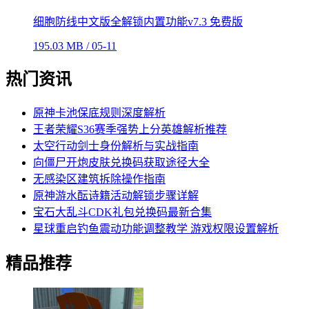
细胞防线中文版全解锁内置功能v7.3 免费版
195.03 MB / 05-11
热门资讯
原神卡池保底规则深度解析
王者荣耀S36赛季强势上分英雄解析推荐
太空行动剑士身份解析与实战指南
向僵尸开炮皮肤兑换码获取途径大全
无感染区建筑拆除操作指南
原神游水酝诗籍活动解锁步骤详解
宝石大乱斗CDK礼包兑换码最新合集
星球重启钓鱼震动功能调整教学 游戏权限设置解析
精品推荐