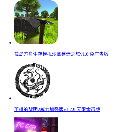
荒岛方舟生存模拟沙盒建造之旅v1.0 免广告版
英雄的黎明2威力加强版v1.2.9 无限金币版