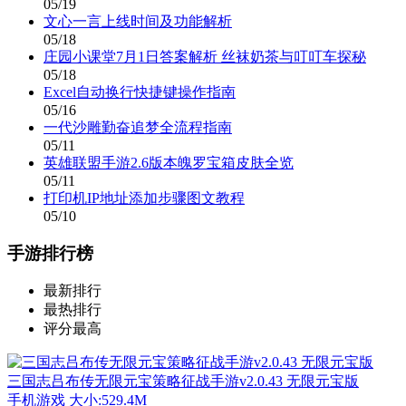
05/19
文心一言上线时间及功能解析
05/18
庄园小课堂7月1日答案解析 丝袜奶茶与叮叮车探秘
05/18
Excel自动换行快捷键操作指南
05/16
一代沙雕勤奋追梦全流程指南
05/11
英雄联盟手游2.6版本魄罗宝箱皮肤全览
05/11
打印机IP地址添加步骤图文教程
05/10
手游排行榜
最新排行
最热排行
评分最高
三国志吕布传无限元宝策略征战手游v2.0.43 无限元宝版
手机游戏
大小:529.4M