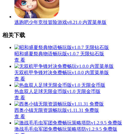
逃跑吧少年竞技冒险游戏v8.21.0 内置菜单版
相关下载
昭和盛夏祭典物语畅玩版v1.0.7 无限钻石版
查 看
无双机甲争锋对决免费畅玩v1.0.0 内置菜单版
查 看
热血双人足球无限金币版v1.0 无限金币版
查 看
西奥小镇无限资源畅玩版v1.11.31 免费版
查 看
激战毛毛虫军团免费畅玩策略塔防v1.2.9.5 免费版