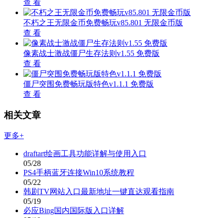
查 看
不朽之王无限金币免费畅玩v85.801 无限金币版
查 看
像素战士激战僵尸生存法则v1.55 免费版
查 看
僵尸突围免费畅玩版特色v1.1.1 免费版
查 看
相关文章
更多+
draftart绘画工具功能详解与使用入口
05/28
PS4手柄蓝牙连接Win10系统教程
05/22
韩剧TV网站入口最新地址一键直达观看指南
05/19
必应Bing国内国际版入口详解