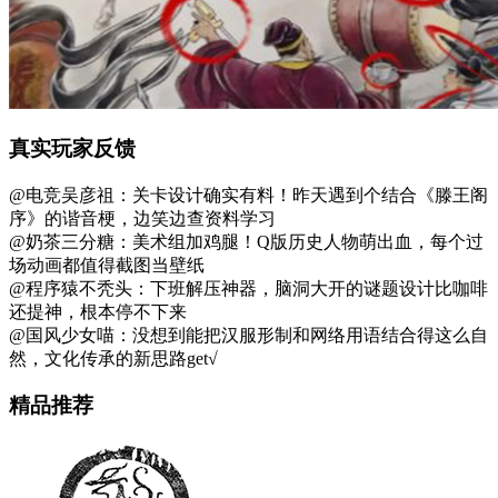
真实玩家反馈
@电竞吴彦祖：关卡设计确实有料！昨天遇到个结合《滕王阁
序》的谐音梗，边笑边查资料学习
@奶茶三分糖：美术组加鸡腿！Q版历史人物萌出血，每个过
场动画都值得截图当壁纸
@程序猿不秃头：下班解压神器，脑洞大开的谜题设计比咖啡
还提神，根本停不下来
@国风少女喵：没想到能把汉服形制和网络用语结合得这么自
然，文化传承的新思路get√
精品推荐