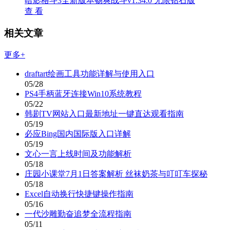
暗影格斗3全新版本畅爽战斗v1.34.0 无限钻石版
查 看
相关文章
更多+
draftart绘画工具功能详解与使用入口
05/28
PS4手柄蓝牙连接Win10系统教程
05/22
韩剧TV网站入口最新地址一键直达观看指南
05/19
必应Bing国内国际版入口详解
05/19
文心一言上线时间及功能解析
05/18
庄园小课堂7月1日答案解析 丝袜奶茶与叮叮车探秘
05/18
Excel自动换行快捷键操作指南
05/16
一代沙雕勤奋追梦全流程指南
05/11