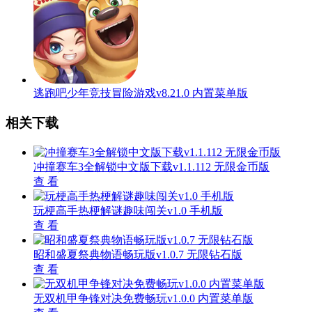
逃跑吧少年竞技冒险游戏v8.21.0 内置菜单版
相关下载
冲撞赛车3全解锁中文版下载v1.1.112 无限金币版
查 看
玩梗高手热梗解谜趣味闯关v1.0 手机版
查 看
昭和盛夏祭典物语畅玩版v1.0.7 无限钻石版
查 看
无双机甲争锋对决免费畅玩v1.0.0 内置菜单版