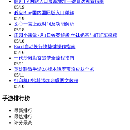
韩剧TV网站入口最新地址一键直达观看指南
05/19
必应Bing国内国际版入口详解
05/19
文心一言上线时间及功能解析
05/18
庄园小课堂7月1日答案解析 丝袜奶茶与叮叮车探秘
05/18
Excel自动换行快捷键操作指南
05/16
一代沙雕勤奋追梦全流程指南
05/11
英雄联盟手游2.6版本魄罗宝箱皮肤全览
05/11
打印机IP地址添加步骤图文教程
05/10
手游排行榜
最新排行
最热排行
评分最高