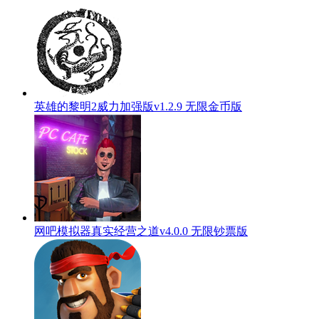
英雄的黎明2威力加强版v1.2.9 无限金币版
网吧模拟器真实经营之道v4.0.0 无限钞票版