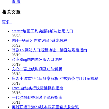
查 看
相关文章
更多+
draftart绘画工具功能详解与使用入口
05/28
PS4手柄蓝牙连接Win10系统教程
05/22
韩剧TV网站入口最新地址一键直达观看指南
05/19
必应Bing国内国际版入口详解
05/19
文心一言上线时间及功能解析
05/18
庄园小课堂7月1日答案解析 丝袜奶茶与叮叮车探秘
05/18
Excel自动换行快捷键操作指南
05/16
一代沙雕勤奋追梦全流程指南
05/11
英雄联盟手游2.6版本魄罗宝箱皮肤全览