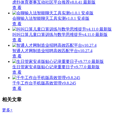
虎扑体育赛事互动社区平台推荐v8.0.41 最新版
查 看
会聊输入法智能聊天工具实测v1.0.1 安卓版
查 看
叫叫口算儿童口算训练与数学思维提升v4.11.0 最新版
查 看
智通人才网制造业招聘高效匹配平台v10.27.4
查 看
生日管家安卓版贴心记录重要日子v9.77.0 最新版
查 看
千牛工作台手机版高效管理v9.8.245
查 看
相关文章
更多+