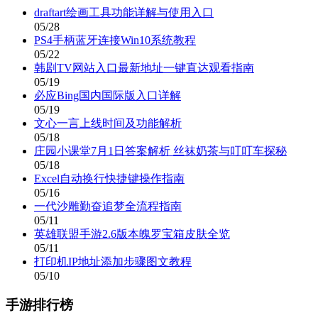
draftart绘画工具功能详解与使用入口
05/28
PS4手柄蓝牙连接Win10系统教程
05/22
韩剧TV网站入口最新地址一键直达观看指南
05/19
必应Bing国内国际版入口详解
05/19
文心一言上线时间及功能解析
05/18
庄园小课堂7月1日答案解析 丝袜奶茶与叮叮车探秘
05/18
Excel自动换行快捷键操作指南
05/16
一代沙雕勤奋追梦全流程指南
05/11
英雄联盟手游2.6版本魄罗宝箱皮肤全览
05/11
打印机IP地址添加步骤图文教程
05/10
手游排行榜