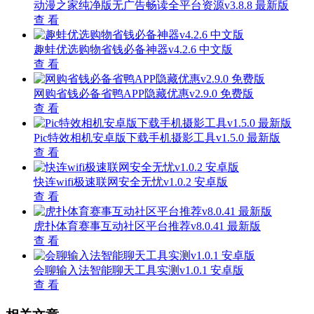
动漫之家纯净版无广告畅读全平台资源v3.8.8 最新版
查 看
趣蛙优选购物省钱必备神器v4.2.6 中文版
查 看
网购省钱必备省鸭APP隐藏优惠v2.9.0 免费版
查 看
Pic特效相机安卓版下载手机摄影工具v1.5.0 最新版
查 看
快连wifi极速联网安全无忧v1.0.2 安卓版
查 看
虎扑体育赛事互动社区平台推荐v8.0.41 最新版
查 看
会聊输入法智能聊天工具实测v1.0.1 安卓版
查 看