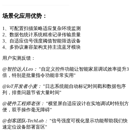
场景化应用优势：
1、可配置扫描策略适应复杂环境监测
2、数据包统计系统精准记录传输质量
3、自适应信号强度阈值智能筛选设备
4、多协议兼容架构支持主流蓝牙模块
用户实测反馈：
@智控达人Leo：
"自定义控件功能让智能家居调试效率提升3
倍，特别是批量指令功能非常实用"
@IoT开发者小麦：
"日志系统能自动标记时间戳和数据包序
列，排查问题节省大量时间"
@硬件工程师老张：
"横竖屏自适应设计在实地调试时特别方
便，双手操作毫无障碍"
@创客团队-TechLab：
"信号强度可视化显示功能帮助我们快
速定位设备部署盲区"