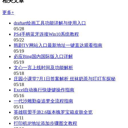
相关文章
更多+
draftart绘画工具功能详解与使用入口
05/28
PS4手柄蓝牙连接Win10系统教程
05/22
韩剧TV网站入口最新地址一键直达观看指南
05/19
必应Bing国内国际版入口详解
05/19
文心一言上线时间及功能解析
05/18
庄园小课堂7月1日答案解析 丝袜奶茶与叮叮车探秘
05/18
Excel自动换行快捷键操作指南
05/16
一代沙雕勤奋追梦全流程指南
05/11
英雄联盟手游2.6版本魄罗宝箱皮肤全览
05/11
打印机IP地址添加步骤图文教程