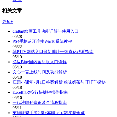
相关文章
更多+
draftart绘画工具功能详解与使用入口
05/28
PS4手柄蓝牙连接Win10系统教程
05/22
韩剧TV网站入口最新地址一键直达观看指南
05/19
必应Bing国内国际版入口详解
05/19
文心一言上线时间及功能解析
05/18
庄园小课堂7月1日答案解析 丝袜奶茶与叮叮车探秘
05/18
Excel自动换行快捷键操作指南
05/16
一代沙雕勤奋追梦全流程指南
05/11
英雄联盟手游2.6版本魄罗宝箱皮肤全览