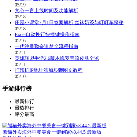
05/19
文心一言上线时间及功能解析
05/18
庄园小课堂7月1日答案解析 丝袜奶茶与叮叮车探秘
05/18
Excel自动换行快捷键操作指南
05/16
一代沙雕勤奋追梦全流程指南
05/11
英雄联盟手游2.6版本魄罗宝箱皮肤全览
05/11
打印机IP地址添加步骤图文教程
05/10
手游排行榜
最新排行
最热排行
评分最高
熊猫外卖海外中餐美食一键到家v8.44.5 最新版