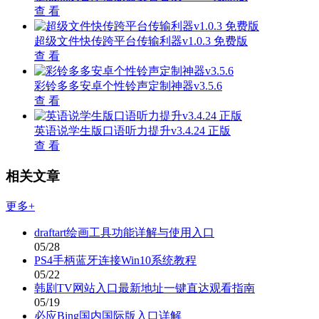
查 看
超级文件快传跨平台传输利器v1.0.3 免费版
查 看
彩铃多多安卓个性铃声定制神器v3.5.6
查 看
英语说学生版口语听力提升v3.4.24 正版
查 看
相关文章
更多+
draftart绘画工具功能详解与使用入口
05/28
PS4手柄蓝牙连接Win10系统教程
05/22
韩剧TV网站入口最新地址一键直达观看指南
05/19
必应Bing国内国际版入口详解