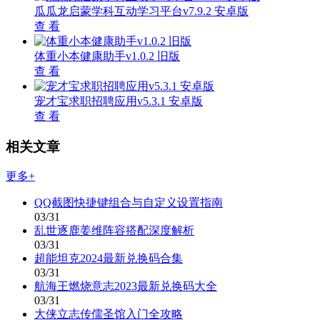
瓜瓜龙启蒙学科互动学习平台v7.9.2 安卓版
查 看
体重小本健康助手v1.0.2 旧版
查 看
宠才宝求职招聘应用v5.3.1 安卓版
查 看
相关文章
更多+
QQ截图快捷键组合与自定义设置指南
03/31
乱世逐鹿姜维阵容搭配深度解析
03/31
超能坦克2024最新兑换码合集
03/31
航海王燃烧意志2023最新兑换码大全
03/31
大侠立志传儒圣馆入门全攻略