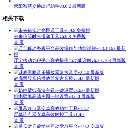
荥阳智慧交通出行助手v3.0.2 最新版
相关下载
未来信笺时光慢递工具v6.9.8 免费版
查 看
辽宁移动办税平台高效操作与功能详解v6.3.1.163 最新版
查 看
谜底黑胶音乐播放器复古音质v2.4.0 最新版
查 看
奶由壁纸高清主题一键设置v3.6.0 最新版
查 看
屏幕连点器安卓高效触控工具v1.4.7
查 看