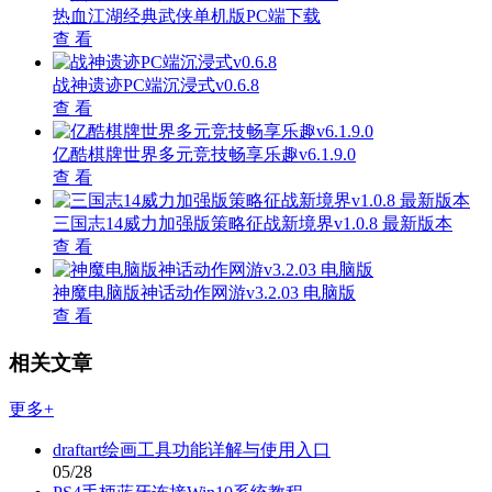
热血江湖经典武侠单机版PC端下载
查 看
战神遗迹PC端沉浸式v0.6.8
查 看
亿酷棋牌世界多元竞技畅享乐趣v6.1.9.0
查 看
三国志14威力加强版策略征战新境界v1.0.8 最新版本
查 看
神魔电脑版神话动作网游v3.2.03 电脑版
查 看
相关文章
更多+
draftart绘画工具功能详解与使用入口
05/28