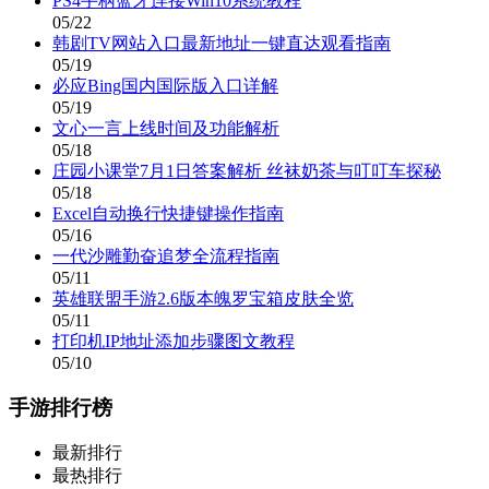
PS4手柄蓝牙连接Win10系统教程
05/22
韩剧TV网站入口最新地址一键直达观看指南
05/19
必应Bing国内国际版入口详解
05/19
文心一言上线时间及功能解析
05/18
庄园小课堂7月1日答案解析 丝袜奶茶与叮叮车探秘
05/18
Excel自动换行快捷键操作指南
05/16
一代沙雕勤奋追梦全流程指南
05/11
英雄联盟手游2.6版本魄罗宝箱皮肤全览
05/11
打印机IP地址添加步骤图文教程
05/10
手游排行榜
最新排行
最热排行