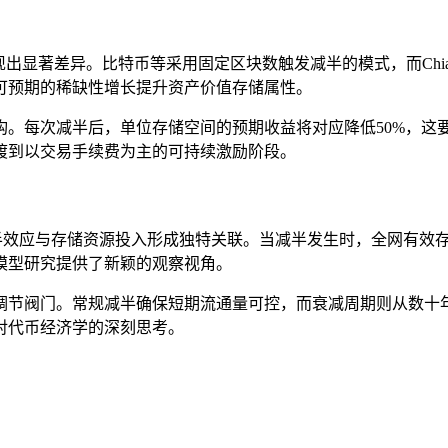
展现出显著差异。比特币等采用固定区块数触发减半的模式，而Ch
可预期的稀缺性增长提升资产价值存储属性。
构。每次减半后，单位存储空间的预期收益将对应降低50%，这
渡到以交易手续费为主的可持续激励阶段。
ime）机制，使其减半效应与存储资源投入形成独特关联。当减半发生时
模型研究提供了新颖的观察视角。
调节阀门。常规减半确保短期流通量可控，而衰减周期则从数十
对代币经济学的深刻思考。