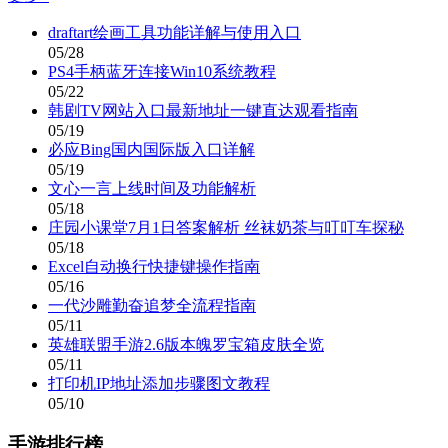
draftart绘画工具功能详解与使用入口
05/28
PS4手柄蓝牙连接Win10系统教程
05/22
韩剧TV网站入口最新地址一键直达观看指南
05/19
必应Bing国内国际版入口详解
05/19
文心一言上线时间及功能解析
05/18
庄园小课堂7月1日答案解析 丝袜奶茶与叮叮车探秘
05/18
Excel自动换行快捷键操作指南
05/16
一代沙雕勤奋追梦全流程指南
05/11
英雄联盟手游2.6版本魄罗宝箱皮肤全览
05/11
打印机IP地址添加步骤图文教程
05/10
手游排行榜