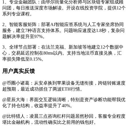
1、专业金融团队：由华尔街量化分析师与区块链专家组成顾
问团，每日推送深度市场解读。开设在线投资学院，提供12个
系列专业课程。
2、智能客服矩阵：部署AI智能应答系统与人工专家坐席协同
服务，建立7种语言支持体系。问题响应速度达1.8秒，复杂问
题解决率提升至97%。
3、全球节点部署：在法兰克福、新加坡等地建立12个数据中
心，交易延迟控制在80ms以内。支持当地法币直接兑换，汇
率损失降低至0.15%。
用户真实反馈
@币圈小诸葛：从安卓换到苹果设备无缝衔接，跨链转账速度
超预期，最近成功抓住了两波ETH行情。
@星辰大海：界面交互逻辑清晰，特别是资产诊断功能帮我优
化了持仓结构，收益率提升了40%。
@比特猎人：凌晨三点咨询杠杆问题居然秒回，客服专业程度
堪比金融机构，流动性确实比之前用的钱包好。