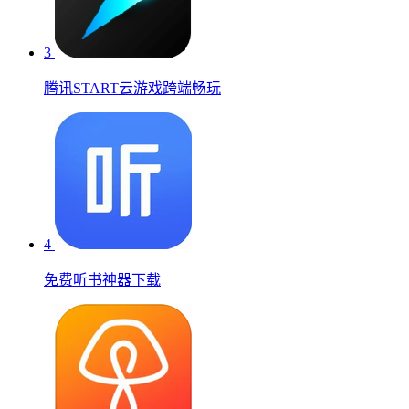
3
腾讯START云游戏跨端畅玩
4
免费听书神器下载