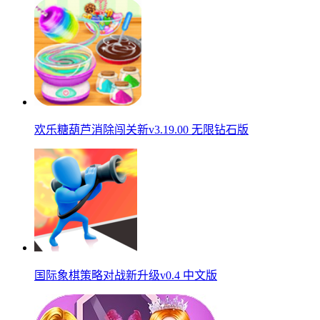
欢乐糖葫芦消除闯关新v3.19.00 无限钻石版
国际象棋策略对战新升级v0.4 中文版