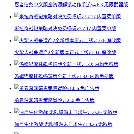
忍者信条中文版全资源解锁动作手游v4.6.3 无限武器版
米拉奇战记策略对决免费畅玩v7.7.17 内置菜单版
火柴人战争遗产2全新版本正式上线v1.0.6 魔改版
汤姆猫摩托艇畅玩版全新上线v1.3.9 内购免费版
勇者深渊暗黑策略冒险v1.0.6 免广告版
僵尸生化激战 无限资源末日求生v1.0.26 无敌版