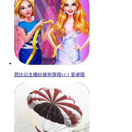
芭比公主婚纱装扮游戏v1.1 安卓版