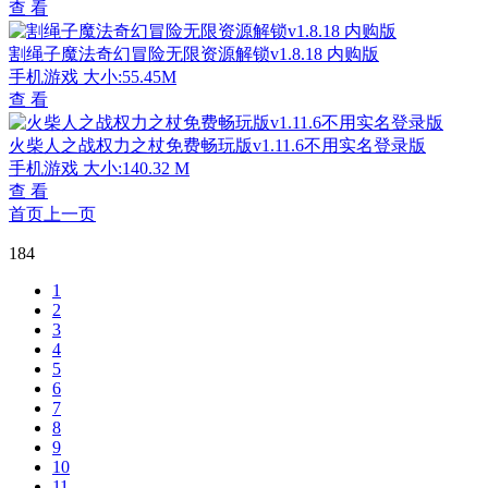
查 看
割绳子魔法奇幻冒险无限资源解锁v1.8.18 内购版
手机游戏
大小:55.45M
查 看
火柴人之战权力之杖免费畅玩版v1.11.6不用实名登录版
手机游戏
大小:140.32 M
查 看
首页
上一页
184
1
2
3
4
5
6
7
8
9
10
11