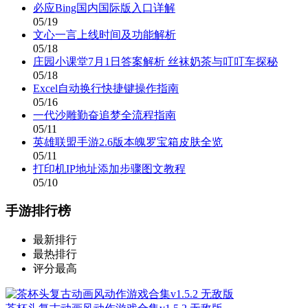
必应Bing国内国际版入口详解
05/19
文心一言上线时间及功能解析
05/18
庄园小课堂7月1日答案解析 丝袜奶茶与叮叮车探秘
05/18
Excel自动换行快捷键操作指南
05/16
一代沙雕勤奋追梦全流程指南
05/11
英雄联盟手游2.6版本魄罗宝箱皮肤全览
05/11
打印机IP地址添加步骤图文教程
05/10
手游排行榜
最新排行
最热排行
评分最高