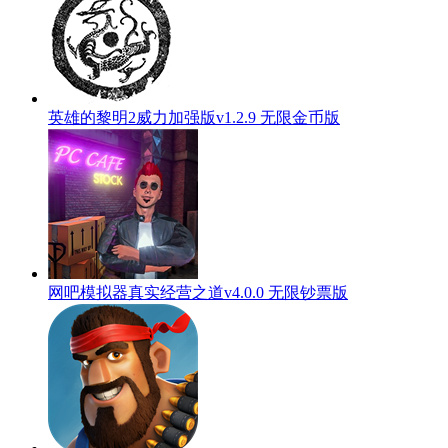
英雄的黎明2威力加强版v1.2.9 无限金币版
网吧模拟器真实经营之道v4.0.0 无限钞票版