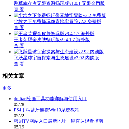
割草幸存者无限资源畅玩版v1.0.1 无限金币版
查 看
尘埃之下免费畅玩像素地牢冒险v2.2 免费版
查 看
王者荣耀全皮肤畅玩版v9.4.1.7 海外版
查 看
飞跃星球宇宙探索与生态建设v2.92 内购版
查 看
相关文章
更多+
draftart绘画工具功能详解与使用入口
05/28
PS4手柄蓝牙连接Win10系统教程
05/22
韩剧TV网站入口最新地址一键直达观看指南
05/19