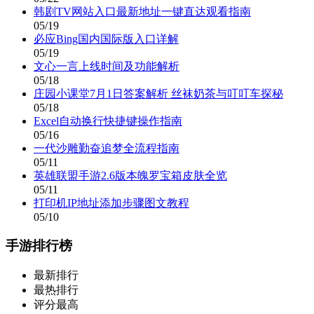
韩剧TV网站入口最新地址一键直达观看指南
05/19
必应Bing国内国际版入口详解
05/19
文心一言上线时间及功能解析
05/18
庄园小课堂7月1日答案解析 丝袜奶茶与叮叮车探秘
05/18
Excel自动换行快捷键操作指南
05/16
一代沙雕勤奋追梦全流程指南
05/11
英雄联盟手游2.6版本魄罗宝箱皮肤全览
05/11
打印机IP地址添加步骤图文教程
05/10
手游排行榜
最新排行
最热排行
评分最高