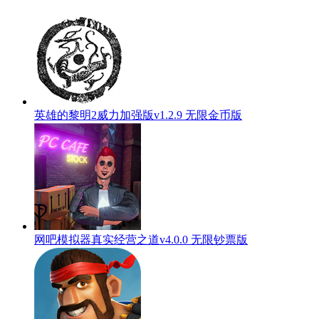
英雄的黎明2威力加强版v1.2.9 无限金币版
网吧模拟器真实经营之道v4.0.0 无限钞票版