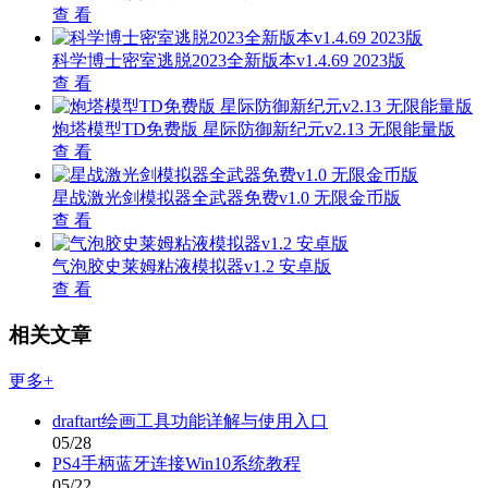
查 看
科学博士密室逃脱2023全新版本v1.4.69 2023版
查 看
炮塔模型TD免费版 星际防御新纪元v2.13 无限能量版
查 看
星战激光剑模拟器全武器免费v1.0 无限金币版
查 看
气泡胶史莱姆粘液模拟器v1.2 安卓版
查 看
相关文章
更多+
draftart绘画工具功能详解与使用入口
05/28
PS4手柄蓝牙连接Win10系统教程
05/22