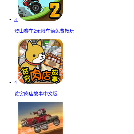
3
登山赛车2无限车辆免费畅玩
4
贫穷肉店故事中文版