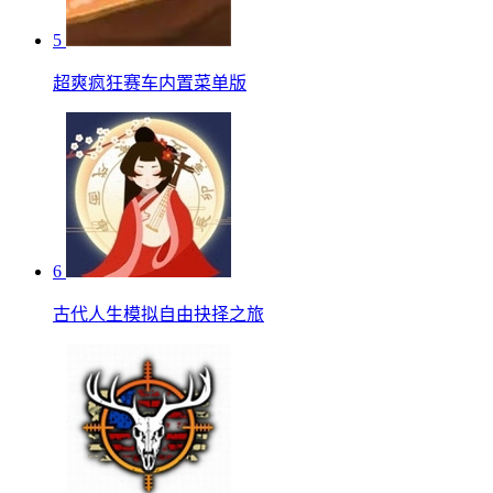
5
超爽疯狂赛车内置菜单版
6
古代人生模拟自由抉择之旅