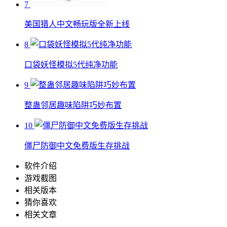
7
美国猎人中文畅玩版全新上线
8
口袋妖怪模拟5代纯净功能
9
整蛊邻居趣味陷阱巧妙布置
10
僵尸防御中文免费版生存挑战
软件介绍
游戏截图
相关版本
猜你喜欢
相关文章