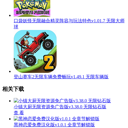
口袋妖怪无限融合精灵阵容与玩法特色v1.01.7 无限大师
球
登山赛车2无限车辆免费畅玩v1.49.1 无限车辆版
相关下载
小镇大厨无限资源免广告版v3.38.0 无限钻石版
查 看
黑神恋爱免费汉化版v1.0.1 全章节解锁版