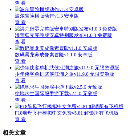
查 看
波尔冒险横版动作v1.3 安卓版
查 看
洪荒归零完整版安卓特别版发布v1.0.3 免费版
查 看
数码暴龙养成像素冒险v1.1.0 安卓版
查 看
少年侠客单机武侠江湖之旅v11.9.0 无限资源版
查 看
绝地求生国际服手游下载v2.5.0 无敌版
查 看
F18航母飞行模拟中文免费v5.81 解锁所有飞机版
查 看
相关文章