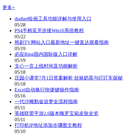
更多+
draftart绘画工具功能详解与使用入口
05/28
PS4手柄蓝牙连接Win10系统教程
05/22
韩剧TV网站入口最新地址一键直达观看指南
05/19
必应Bing国内国际版入口详解
05/19
文心一言上线时间及功能解析
05/18
庄园小课堂7月1日答案解析 丝袜奶茶与叮叮车探秘
05/18
Excel自动换行快捷键操作指南
05/16
一代沙雕勤奋追梦全流程指南
05/11
英雄联盟手游2.6版本魄罗宝箱皮肤全览
05/11
打印机IP地址添加步骤图文教程
05/10