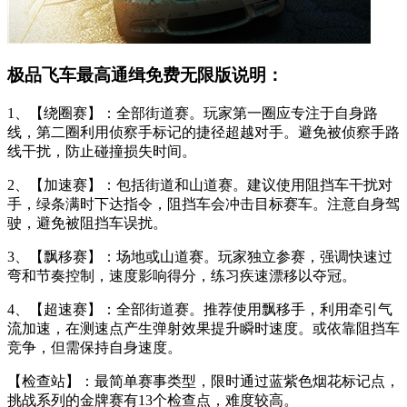
极品飞车最高通缉免费无限版说明：
1、【绕圈赛】：全部街道赛。玩家第一圈应专注于自身路
线，第二圈利用侦察手标记的捷径超越对手。避免被侦察手路
线干扰，防止碰撞损失时间。
2、【加速赛】：包括街道和山道赛。建议使用阻挡车干扰对
手，绿条满时下达指令，阻挡车会冲击目标赛车。注意自身驾
驶，避免被阻挡车误扰。
3、【飘移赛】：场地或山道赛。玩家独立参赛，强调快速过
弯和节奏控制，速度影响得分，练习疾速漂移以夺冠。
4、【超速赛】：全部街道赛。推荐使用飘移手，利用牵引气
流加速，在测速点产生弹射效果提升瞬时速度。或依靠阻挡车
竞争，但需保持自身速度。
【检查站】：最简单赛事类型，限时通过蓝紫色烟花标记点，
挑战系列的金牌赛有13个检查点，难度较高。