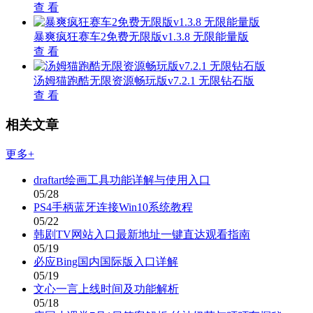
查 看
暴爽疯狂赛车2免费无限版v1.3.8 无限能量版
查 看
汤姆猫跑酷无限资源畅玩版v7.2.1 无限钻石版
查 看
相关文章
更多+
draftart绘画工具功能详解与使用入口
05/28
PS4手柄蓝牙连接Win10系统教程
05/22
韩剧TV网站入口最新地址一键直达观看指南
05/19
必应Bing国内国际版入口详解
05/19
文心一言上线时间及功能解析
05/18