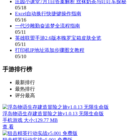
庄园小课堂7月1日答案解析 丝袜奶茶与叮叮车探秘
05/18
Excel自动换行快捷键操作指南
05/16
一代沙雕勤奋追梦全流程指南
05/11
英雄联盟手游2.6版本魄罗宝箱皮肤全览
05/11
打印机IP地址添加步骤图文教程
05/10
手游排行榜
最新排行
最热排行
评分最高
浮岛物语生存建造冒险之旅v1.0.13 无限生命版
手机游戏
大小:129.77 MB
查 看
狙击精英行动实战v5.001 免费版