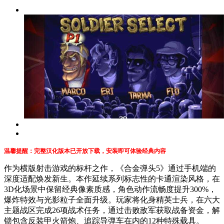
温馨提醒：完整汉化版本已开放下载，安装即可体验经典内容
作为横版射击游戏的标杆之作，《合金弹头5》通过手机端的
深度适配焕发新生。本作延续系列标志性的卡通渲染风格，在
3D化场景中保留经典像素质感，角色动作流畅度提升300%，
爆炸特效与光影粒子全面升级。玩家将化身精英士兵，在六大
主题战区完成26项战术任务，通过击败敌军获取战备资金，解
锁包含反装甲火箭炮、追踪导弹车在内的12种特殊载具。