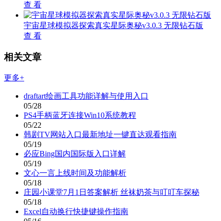
查 看
宇宙星球模拟器探索真实星际奥秘v3.0.3 无限钻石版
查 看
相关文章
更多+
draftart绘画工具功能详解与使用入口
05/28
PS4手柄蓝牙连接Win10系统教程
05/22
韩剧TV网站入口最新地址一键直达观看指南
05/19
必应Bing国内国际版入口详解
05/19
文心一言上线时间及功能解析
05/18
庄园小课堂7月1日答案解析 丝袜奶茶与叮叮车探秘
05/18
Excel自动换行快捷键操作指南