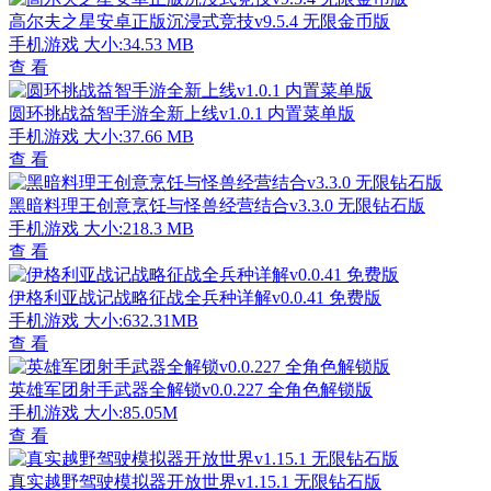
高尔夫之星安卓正版沉浸式竞技v9.5.4 无限金币版
手机游戏
大小:34.53 MB
查 看
圆环挑战益智手游全新上线v1.0.1 内置菜单版
手机游戏
大小:37.66 MB
查 看
黑暗料理王创意烹饪与怪兽经营结合v3.3.0 无限钻石版
手机游戏
大小:218.3 MB
查 看
伊格利亚战记战略征战全兵种详解v0.0.41 免费版
手机游戏
大小:632.31MB
查 看
英雄军团射手武器全解锁v0.0.227 全角色解锁版
手机游戏
大小:85.05M
查 看
真实越野驾驶模拟器开放世界v1.15.1 无限钻石版