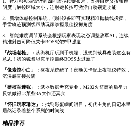
1、针对移动端设计的四向虚拟按键布局，支持自定义按钮透
明度与触控区域大小，连射键长按可激活自动锁定功能
2、新增体感控制系统，倾斜设备即可实现精准抛物线投掷，
手雷轨迹预测线帮助玩家掌握最佳投掷角度
3、智能难度调节系统会根据玩家表现动态调整敌军AI，连续
精准射击可降低关卡BOSS的护甲强度
「战场老枪」：
从街机厅玩到手机端，没想到载具改装这么有
意思！我的磁暴坦克单刷最终BOSS太过瘾了
「像素控小白」：
昼夜系统绝了！夜晚关卡配上夜视仪特效，
沉浸感直接拉满
「硬核军迷张」：
武器数据考究专业，M202火箭筒的后坐力
反馈做得比某些3A大作还真实
「怀旧玩家琳达」：
找到彩蛋瞬间泪目，初代主角的日记本里
居然记录着整个系列的时间线
精品推荐