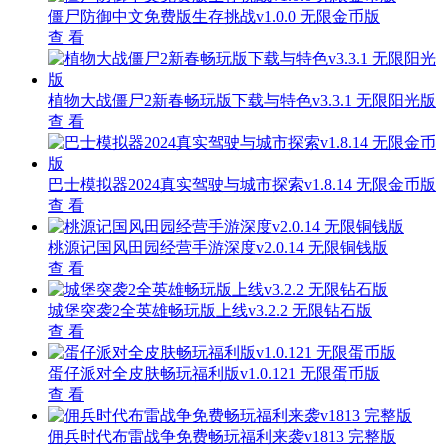
僵尸防御中文免费版生存挑战v1.0.0 无限金币版
查 看
植物大战僵尸2新春畅玩版下载与特色v3.3.1 无限阳光版
查 看
巴士模拟器2024真实驾驶与城市探索v1.8.14 无限金币版
查 看
桃源记国风田园经营手游深度v2.0.14 无限铜钱版
查 看
城堡突袭2全英雄畅玩版上线v3.2.2 无限钻石版
查 看
蛋仔派对全皮肤畅玩福利版v1.0.121 无限蛋币版
查 看
佣兵时代布雷战争免费畅玩福利来袭v1813 完整版