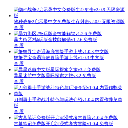
物种战争2启示录中文免费版生存射击v2.0.9 无限资源版
查 看
暴力街区2畅玩版全技能解锁v1.2.6 免费版
查 看
蟹蟹寻宝奇遇海底冒险手游上线v1.0.3 中文版
查 看
异星迷航中文版星际探索之旅v3.2 免费版
查 看
刀剑勇士手游战斗特色与玩法介绍v1.0.4 内置作弊菜单
版
查 看
古墓笔记免费版开启沉浸式考古冒险v1.0.4 免费版