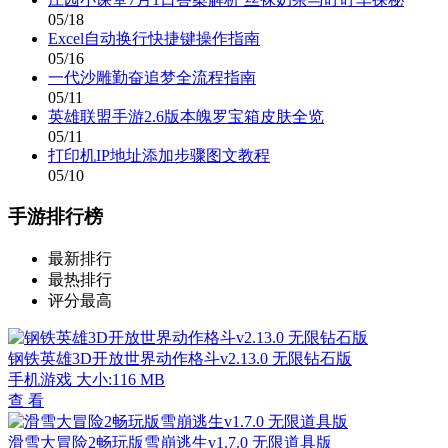
05/18
Excel自动换行快捷键操作指南
05/16
一代沙雕勤奋追梦全流程指南
05/11
英雄联盟手游2.6版本魄罗宝箱皮肤全览
05/11
打印机IP地址添加步骤图文教程
05/10
手游排行榜
最新排行
最热排行
评分最高
钢铁英雄3D开放世界动作格斗v2.13.0 无限钻石版
手机游戏
大小:116 MB
查 看
滑雪大冒险2畅玩版雪崩逃生v1.7.0 无限道具版