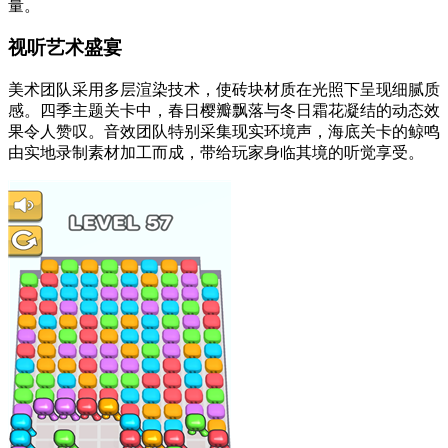
量。
视听艺术盛宴
美术团队采用多层渲染技术，使砖块材质在光照下呈现细腻质
感。四季主题关卡中，春日樱瓣飘落与冬日霜花凝结的动态效
果令人赞叹。音效团队特别采集现实环境声，海底关卡的鲸鸣
由实地录制素材加工而成，带给玩家身临其境的听觉享受。