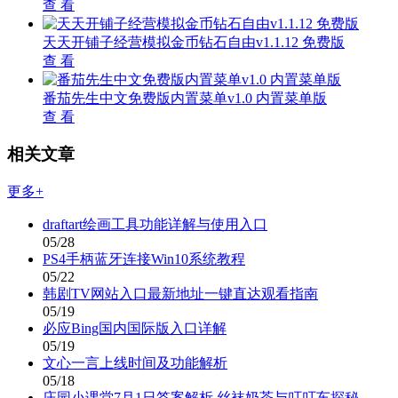
查 看
天天开铺子经营模拟金币钻石自由v1.1.12 免费版
查 看
番茄先生中文免费版内置菜单v1.0 内置菜单版
查 看
相关文章
更多+
draftart绘画工具功能详解与使用入口
05/28
PS4手柄蓝牙连接Win10系统教程
05/22
韩剧TV网站入口最新地址一键直达观看指南
05/19
必应Bing国内国际版入口详解
05/19
文心一言上线时间及功能解析
05/18
庄园小课堂7月1日答案解析 丝袜奶茶与叮叮车探秘