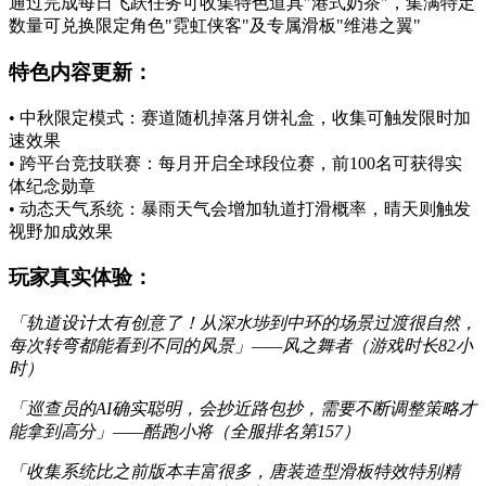
通过完成每日飞跃任务可收集特色道具"港式奶茶"，集满特定
数量可兑换限定角色"霓虹侠客"及专属滑板"维港之翼"
特色内容更新：
• 中秋限定模式：赛道随机掉落月饼礼盒，收集可触发限时加
速效果
• 跨平台竞技联赛：每月开启全球段位赛，前100名可获得实
体纪念勋章
• 动态天气系统：暴雨天气会增加轨道打滑概率，晴天则触发
视野加成效果
玩家真实体验：
「轨道设计太有创意了！从深水埗到中环的场景过渡很自然，
每次转弯都能看到不同的风景」——风之舞者（游戏时长82小
时）
「巡查员的AI确实聪明，会抄近路包抄，需要不断调整策略才
能拿到高分」——酷跑小将（全服排名第157）
「收集系统比之前版本丰富很多，唐装造型滑板特效特别精