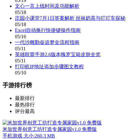
05/19
文心一言上线时间及功能解析
05/18
庄园小课堂7月1日答案解析 丝袜奶茶与叮叮车探秘
05/18
Excel自动换行快捷键操作指南
05/16
一代沙雕勤奋追梦全流程指南
05/11
英雄联盟手游2.6版本魄罗宝箱皮肤全览
05/11
打印机IP地址添加步骤图文教程
05/10
手游排行榜
最新排行
最热排行
评分最高
米加世界创意工坊打造专属家园v1.0 免费版
手机游戏
大小:260.3 MB