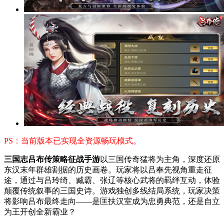
PS：当前版本已实现全资源畅玩模式。
三国志吕布传策略征战手游
以三国传奇猛将为主角，深度还原
东汉末年群雄割据的历史画卷。玩家将以吕奉先视角重走征
途，通过与吕玲绮、臧霸、张辽等核心武将的羁绊互动，体验
颠覆传统叙事的三国史诗。游戏独创多线结局系统，玩家决策
将影响吕布最终走向——是匡扶汉室成为忠勇典范，还是自立
为王开创全新霸业？