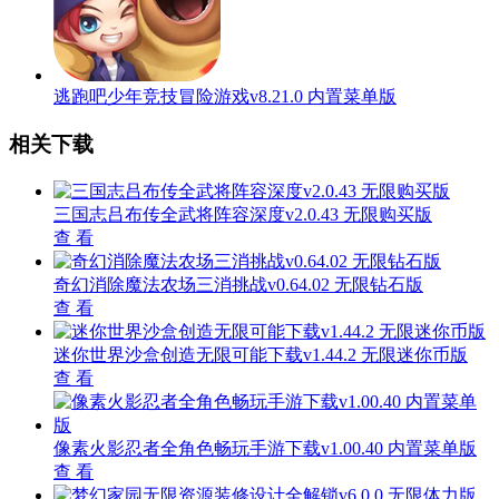
逃跑吧少年竞技冒险游戏v8.21.0 内置菜单版
相关下载
三国志吕布传全武将阵容深度v2.0.43 无限购买版
查 看
奇幻消除魔法农场三消挑战v0.64.02 无限钻石版
查 看
迷你世界沙盒创造无限可能下载v1.44.2 无限迷你币版
查 看
像素火影忍者全角色畅玩手游下载v1.00.40 内置菜单版
查 看