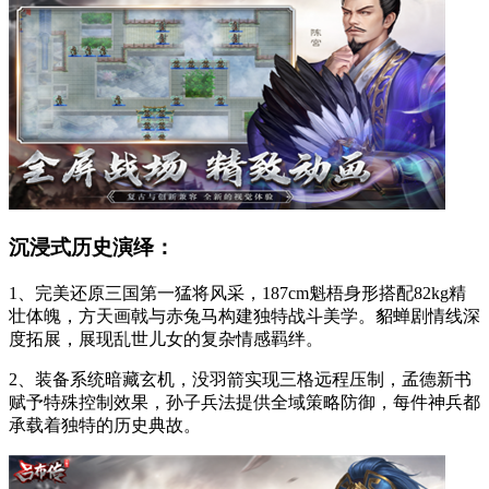
沉浸式历史演绎：
1、完美还原三国第一猛将风采，187cm魁梧身形搭配82kg精
壮体魄，方天画戟与赤兔马构建独特战斗美学。貂蝉剧情线深
度拓展，展现乱世儿女的复杂情感羁绊。
2、装备系统暗藏玄机，没羽箭实现三格远程压制，孟德新书
赋予特殊控制效果，孙子兵法提供全域策略防御，每件神兵都
承载着独特的历史典故。