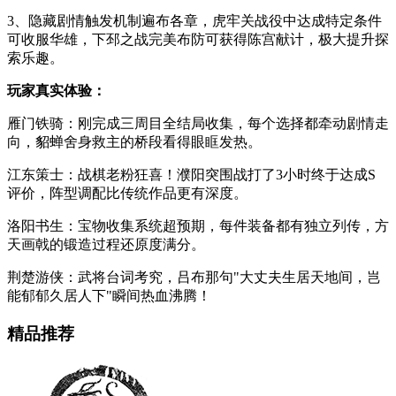
3、隐藏剧情触发机制遍布各章，虎牢关战役中达成特定条件
可收服华雄，下邳之战完美布防可获得陈宫献计，极大提升探
索乐趣。
玩家真实体验：
雁门铁骑：刚完成三周目全结局收集，每个选择都牵动剧情走
向，貂蝉舍身救主的桥段看得眼眶发热。
江东策士：战棋老粉狂喜！濮阳突围战打了3小时终于达成S
评价，阵型调配比传统作品更有深度。
洛阳书生：宝物收集系统超预期，每件装备都有独立列传，方
天画戟的锻造过程还原度满分。
荆楚游侠：武将台词考究，吕布那句"大丈夫生居天地间，岂
能郁郁久居人下"瞬间热血沸腾！
精品推荐