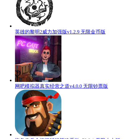
英雄的黎明2威力加强版v1.2.9 无限金币版
网吧模拟器真实经营之道v4.0.0 无限钞票版