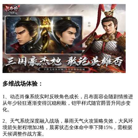
多维战场体验：
1、动态肖像系统实时反映角色成长，吕布面容会随剧情推进
从年少轻狂逐渐变得沉稳刚毅，铠甲样式随官爵晋升同步变
化。
2、天气系统深度融入战场，暴雨天气火攻策略失效，大风环
境箭矢射程增加2格，晨雾状态全体命中率下降15%，需根据
天候调整作战方案。