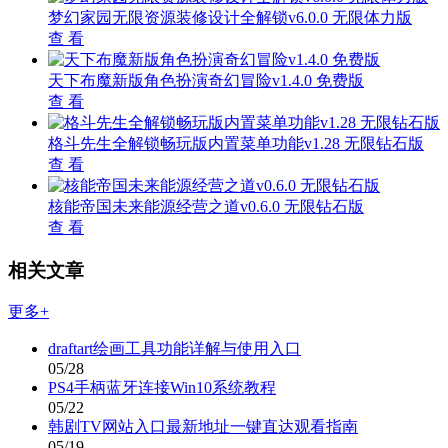
梦幻家园无限资源装修设计全解锁v6.0.0 无限体力版
查 看
天下布魔新版角色扮演奇幻冒险v1.4.0 免费版
查 看
格斗先生全解锁畅玩版内置菜单功能v1.28 无限钻石版
查 看
核能帝国未来能源经营之道v0.6.0 无限钻石版
查 看
相关文章
更多+
draftart绘画工具功能详解与使用入口
05/28
PS4手柄蓝牙连接Win10系统教程
05/22
韩剧TV网站入口最新地址一键直达观看指南
05/19