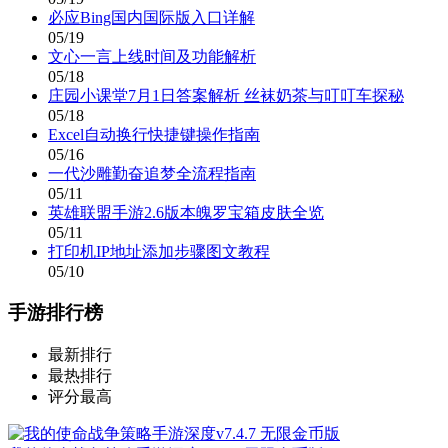
必应Bing国内国际版入口详解
05/19
文心一言上线时间及功能解析
05/18
庄园小课堂7月1日答案解析 丝袜奶茶与叮叮车探秘
05/18
Excel自动换行快捷键操作指南
05/16
一代沙雕勤奋追梦全流程指南
05/11
英雄联盟手游2.6版本魄罗宝箱皮肤全览
05/11
打印机IP地址添加步骤图文教程
05/10
手游排行榜
最新排行
最热排行
评分最高