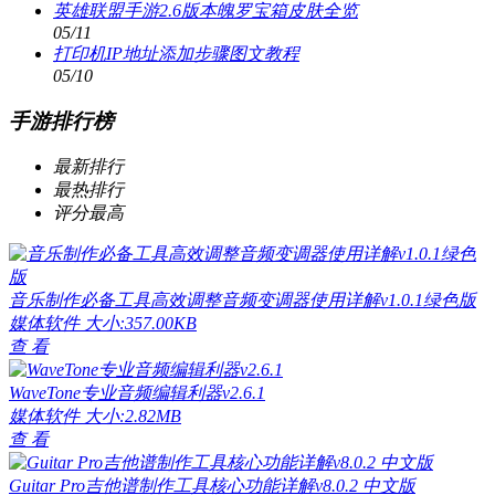
英雄联盟手游2.6版本魄罗宝箱皮肤全览
05/11
打印机IP地址添加步骤图文教程
05/10
手游排行榜
最新排行
最热排行
评分最高
音乐制作必备工具高效调整音频变调器使用详解v1.0.1绿色版
媒体软件
大小:357.00KB
查 看
WaveTone专业音频编辑利器v2.6.1
媒体软件
大小:2.82MB
查 看
Guitar Pro吉他谱制作工具核心功能详解v8.0.2 中文版