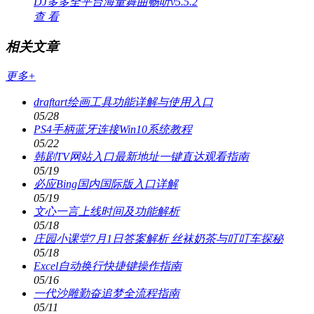
DJ多多全平台海量舞曲畅听v5.5.2
查 看
相关文章
更多+
draftart绘画工具功能详解与使用入口
05/28
PS4手柄蓝牙连接Win10系统教程
05/22
韩剧TV网站入口最新地址一键直达观看指南
05/19
必应Bing国内国际版入口详解
05/19
文心一言上线时间及功能解析
05/18
庄园小课堂7月1日答案解析 丝袜奶茶与叮叮车探秘
05/18
Excel自动换行快捷键操作指南
05/16
一代沙雕勤奋追梦全流程指南
05/11