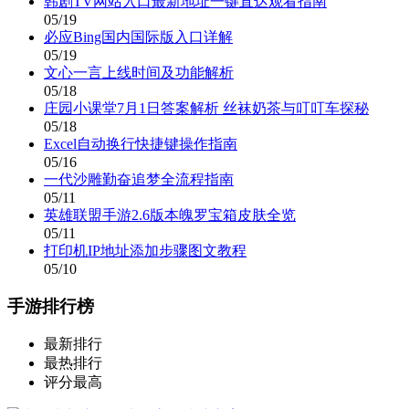
韩剧TV网站入口最新地址一键直达观看指南
05/19
必应Bing国内国际版入口详解
05/19
文心一言上线时间及功能解析
05/18
庄园小课堂7月1日答案解析 丝袜奶茶与叮叮车探秘
05/18
Excel自动换行快捷键操作指南
05/16
一代沙雕勤奋追梦全流程指南
05/11
英雄联盟手游2.6版本魄罗宝箱皮肤全览
05/11
打印机IP地址添加步骤图文教程
05/10
手游排行榜
最新排行
最热排行
评分最高