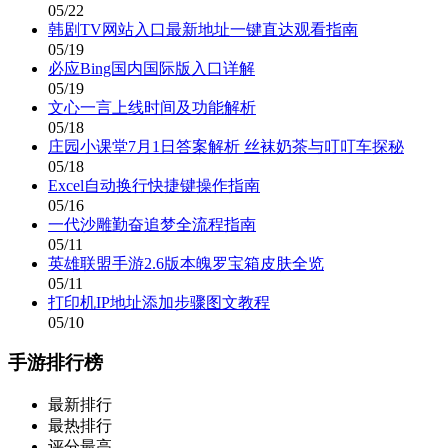
05/22
韩剧TV网站入口最新地址一键直达观看指南
05/19
必应Bing国内国际版入口详解
05/19
文心一言上线时间及功能解析
05/18
庄园小课堂7月1日答案解析 丝袜奶茶与叮叮车探秘
05/18
Excel自动换行快捷键操作指南
05/16
一代沙雕勤奋追梦全流程指南
05/11
英雄联盟手游2.6版本魄罗宝箱皮肤全览
05/11
打印机IP地址添加步骤图文教程
05/10
手游排行榜
最新排行
最热排行
评分最高