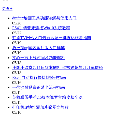
更多+
draftart绘画工具功能详解与使用入口
05/28
PS4手柄蓝牙连接Win10系统教程
05/22
韩剧TV网站入口最新地址一键直达观看指南
05/19
必应Bing国内国际版入口详解
05/19
文心一言上线时间及功能解析
05/18
庄园小课堂7月1日答案解析 丝袜奶茶与叮叮车探秘
05/18
Excel自动换行快捷键操作指南
05/16
一代沙雕勤奋追梦全流程指南
05/11
英雄联盟手游2.6版本魄罗宝箱皮肤全览
05/11
打印机IP地址添加步骤图文教程
05/10