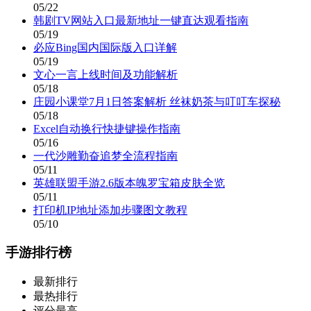
05/22
韩剧TV网站入口最新地址一键直达观看指南
05/19
必应Bing国内国际版入口详解
05/19
文心一言上线时间及功能解析
05/18
庄园小课堂7月1日答案解析 丝袜奶茶与叮叮车探秘
05/18
Excel自动换行快捷键操作指南
05/16
一代沙雕勤奋追梦全流程指南
05/11
英雄联盟手游2.6版本魄罗宝箱皮肤全览
05/11
打印机IP地址添加步骤图文教程
05/10
手游排行榜
最新排行
最热排行
评分最高