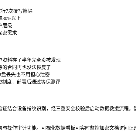
息进行7次覆写擦除
30%以上
护层级
保密需求
户资料存了半年完全没被发现
除的合同再也没法恢复了
U盘丢失也不用担心泄密
密制度，部署后通过等保测评
验证结合设备指纹识别，经三重安全校验后启动数据救援流程。智
署与操作审计功能。可视化数据看板可实时监控加密文档访问记