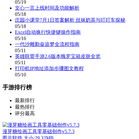
05/19
文心一言上线时间及功能解析
05/18
庄园小课堂7月1日答案解析 丝袜奶茶与叮叮车探秘
05/18
Excel自动换行快捷键操作指南
05/16
一代沙雕勤奋追梦全流程指南
05/11
英雄联盟手游2.6版本魄罗宝箱皮肤全览
05/11
打印机IP地址添加步骤图文教程
05/10
手游排行榜
最新排行
最热排行
评分最高
漫芽糖绘画工具零基础创作v5.7.3
图片软件
大小:29.32MB