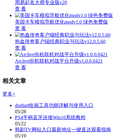
周易起名大师专业版v20
查 看
美国卡车模拟导航优化modv1.0 绿色免费版
查 看
热血传奇客户端经典职业与玩法v12.0.5.60
查 看
Arclive街机联机对战平台升级v1.0.0.0421
查 看
相关文章
更多+
draftart绘画工具功能详解与使用入口
05/28
PS4手柄蓝牙连接Win10系统教程
05/22
韩剧TV网站入口最新地址一键直达观看指南
05/19