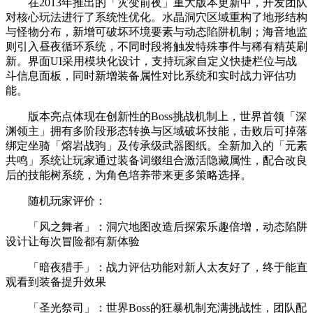
在2013年推出的「灾变前夜」重大版本更新中，开发团队
对核心玩法进行了系统性优化。水晶洞穴区域重构了地形结构
与怪物分布，新增可破坏环境要素与动态陷阱机制；海音地监
则引入昼夜循环系统，不同时段将触发特殊事件与稀有精英刷
新。界面UI采用模块化设计，支持玩家自定义快捷栏位与战
斗信息面板，同时新增装备属性对比系统和实时战力评估功
能。
版本亮点体现在创新性的Boss挑战机制上，世界首领「深
渊领主」拥有多阶段形态转换与区域破坏技能，击败后可掉落
绑定坐骑「熔岩战驹」及传承级武器图纸。全新加入的「元素
共鸣」系统让玩家通过装备词缀组合激活隐藏属性，配合改良
后的技能树系统，为角色培养带来更多策略选择。
随机玩家评价：
「风之舞者」：洞穴地图改造后探索乐趣倍增，动态陷阱
设计让每次冒险都有新体验
「暗夜猎手」：战力评估功能对新人太友好了，终于能直
观看到装备提升效果
「圣光祭司」：世界Boss的狂暴机制充满挑战性，团队配