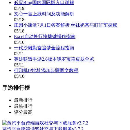
必应Bing国内国际版入口详解
05/19
文心一言上线时间及功能解析
05/18
庄园小课堂7月1日答案解析 丝袜奶茶与叮叮车探秘
05/18
Excel自动换行快捷键操作指南
05/16
一代沙雕勤奋追梦全流程指南
05/11
英雄联盟手游2.6版本魄罗宝箱皮肤全览
05/11
打印机IP地址添加步骤图文教程
05/10
手游排行榜
最新排行
最热排行
评分最高
蒸汽平台跨端游戏社交与下载服务v3.7.2