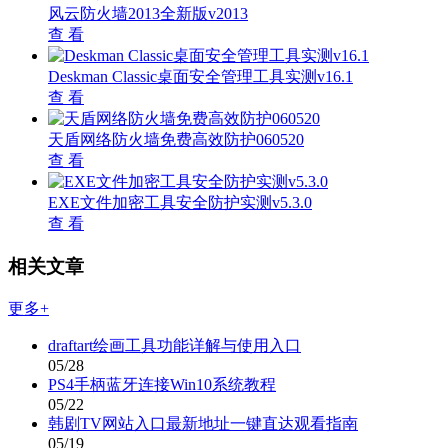
风云防火墙2013全新版v2013
查 看
Deskman Classic桌面安全管理工具实测v16.1
查 看
天盾网络防火墙免费高效防护060520
查 看
EXE文件加密工具安全防护实测v5.3.0
查 看
相关文章
更多+
draftart绘画工具功能详解与使用入口
05/28
PS4手柄蓝牙连接Win10系统教程
05/22
韩剧TV网站入口最新地址一键直达观看指南
05/19