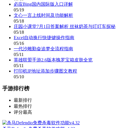
必应Bing国内国际版入口详解
05/19
文心一言上线时间及功能解析
05/18
庄园小课堂7月1日答案解析 丝袜奶茶与叮叮车探秘
05/18
Excel自动换行快捷键操作指南
05/16
一代沙雕勤奋追梦全流程指南
05/11
英雄联盟手游2.6版本魄罗宝箱皮肤全览
05/11
打印机IP地址添加步骤图文教程
05/10
手游排行榜
最新排行
最热排行
评分最高