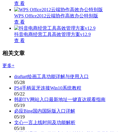
查 看
WPS Office2012云端协作高效办公特别版
查 看
抖音电商经营工具高效管理方案v12.9
查 看
相关文章
更多+
draftart绘画工具功能详解与使用入口
05/28
PS4手柄蓝牙连接Win10系统教程
05/22
韩剧TV网站入口最新地址一键直达观看指南
05/19
必应Bing国内国际版入口详解
05/19
文心一言上线时间及功能解析
05/18