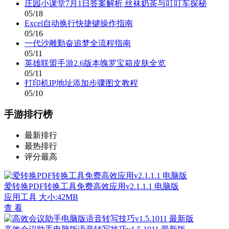
庄园小课堂7月1日答案解析 丝袜奶茶与叮叮车探秘
05/18
Excel自动换行快捷键操作指南
05/16
一代沙雕勤奋追梦全流程指南
05/11
英雄联盟手游2.6版本魄罗宝箱皮肤全览
05/11
打印机IP地址添加步骤图文教程
05/10
手游排行榜
最新排行
最热排行
评分最高
爱转换PDF转换工具免费高效应用v2.1.1.1 电脑版
应用工具
大小:42MB
查 看