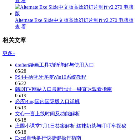
查 看
Alternate Exe Slide中文版高效幻灯片制作v2.270 电脑版
查 看
相关文章
更多+
draftart绘画工具功能详解与使用入口
05/28
PS4手柄蓝牙连接Win10系统教程
05/22
韩剧TV网站入口最新地址一键直达观看指南
05/19
必应Bing国内国际版入口详解
05/19
文心一言上线时间及功能解析
05/18
庄园小课堂7月1日答案解析 丝袜奶茶与叮叮车探秘
05/18
Excel自动换行快捷键操作指南