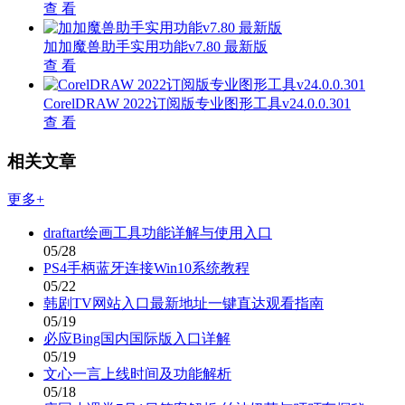
查 看
加加魔兽助手实用功能v7.80 最新版
查 看
CorelDRAW 2022订阅版专业图形工具v24.0.0.301
查 看
相关文章
更多+
draftart绘画工具功能详解与使用入口
05/28
PS4手柄蓝牙连接Win10系统教程
05/22
韩剧TV网站入口最新地址一键直达观看指南
05/19
必应Bing国内国际版入口详解
05/19
文心一言上线时间及功能解析
05/18