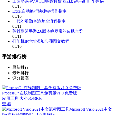
庄园小课堂7月1日答案解析 丝袜奶茶与叮叮车探秘
05/18
Excel自动换行快捷键操作指南
05/16
一代沙雕勤奋追梦全流程指南
05/11
英雄联盟手游2.6版本魄罗宝箱皮肤全览
05/11
打印机IP地址添加步骤图文教程
05/10
手游排行榜
最新排行
最热排行
评分最高
ProcessOn在线制图工具免费版v1.0 免费版
应用工具
大小:3.43KB
查 看