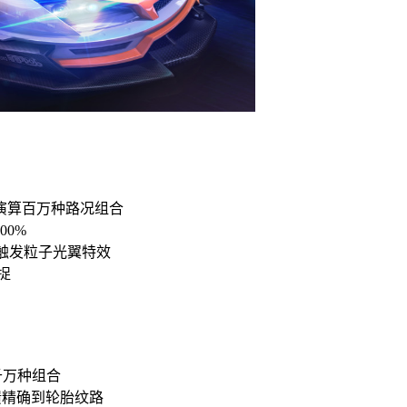
演算百万种路况组合
00%
时触发粒子光翼特效
捉
：
千万种组合
馈精确到轮胎纹路