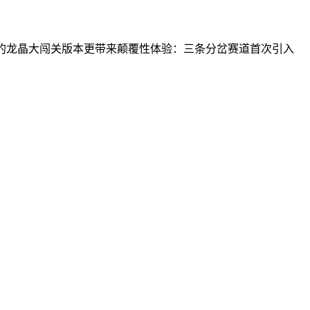
的龙晶大闯关版本更带来颠覆性体验：三条分岔赛道首次引入