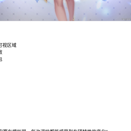
可视区域
效
包