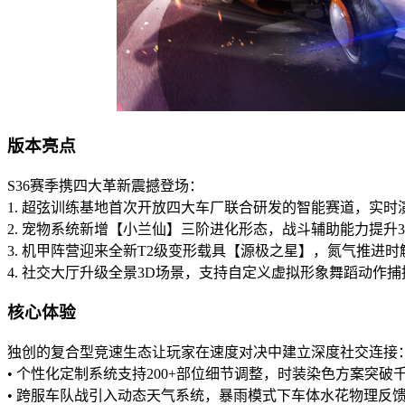
版本亮点
S36赛季携四大革新震撼登场：
1. 超弦训练基地首次开放四大车厂联合研发的智能赛道，实时
2. 宠物系统新增【小兰仙】三阶进化形态，战斗辅助能力提升3
3. 机甲阵营迎来全新T2级变形载具【源极之星】，氮气推进
4. 社交大厅升级全景3D场景，支持自定义虚拟形象舞蹈动作捕
核心体验
独创的复合型竞速生态让玩家在速度对决中建立深度社交连接
• 个性化定制系统支持200+部位细节调整，时装染色方案突破
• 跨服车队战引入动态天气系统，暴雨模式下车体水花物理反