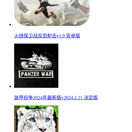
火线保卫战反恐射击v1.0 安卓版
装甲纷争2024年最新版v2024.2.21 决定版