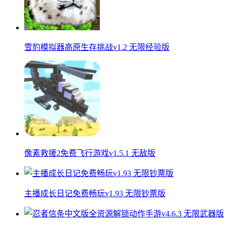
雪豹模拟器高原生存挑战v1.2 无限经验版
像素救援2免费飞行游戏v1.5.1 无敌版
主播成长日记免费畅玩v1.93 无限钞票版