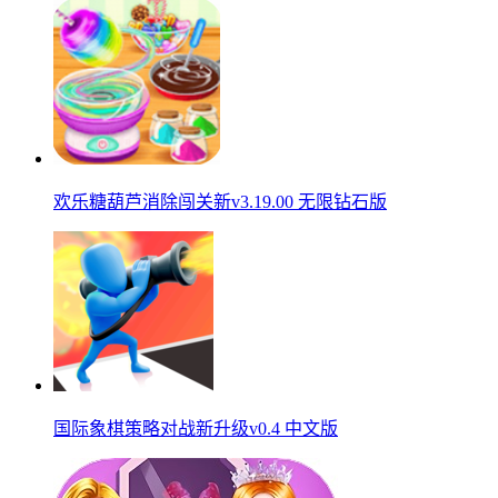
欢乐糖葫芦消除闯关新v3.19.00 无限钻石版
国际象棋策略对战新升级v0.4 中文版