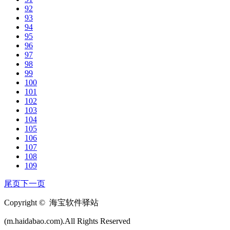
92
93
94
95
96
97
98
99
100
101
102
103
104
105
106
107
108
109
尾页
下一页
Copyright © 海宝软件驿站
(m.haidabao.com).All Rights Reserved