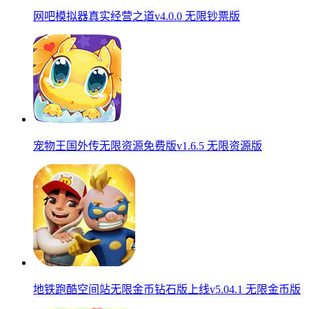
网吧模拟器真实经营之道v4.0.0 无限钞票版
宠物王国外传无限资源免费版v1.6.5 无限资源版
地铁跑酷空间站无限金币钻石版上线v5.04.1 无限金币版