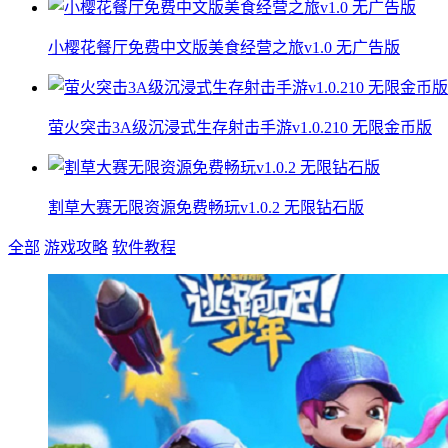
小樱花餐厅免费中文版美食经营之旅v1.0 无广告版
萤火突击3A级沉浸式生存射击手游v1.0.210 无限金币版
割草大赛无限资源免费畅玩v1.0.2 无限钻石版
全部
游戏攻略
软件教程