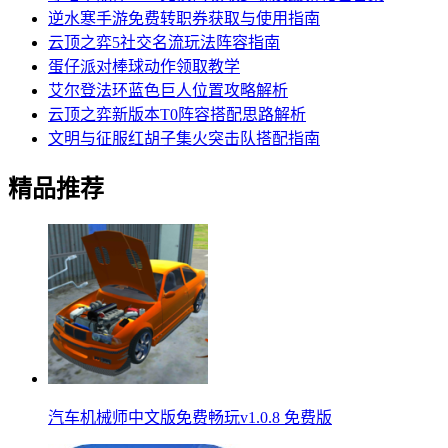
逆水寒手游免费转职券获取与使用指南
云顶之弈5社交名流玩法阵容指南
蛋仔派对棒球动作领取教学
艾尔登法环蓝色巨人位置攻略解析
云顶之弈新版本T0阵容搭配思路解析
文明与征服红胡子集火突击队搭配指南
精品推荐
汽车机械师中文版免费畅玩v1.0.8 免费版