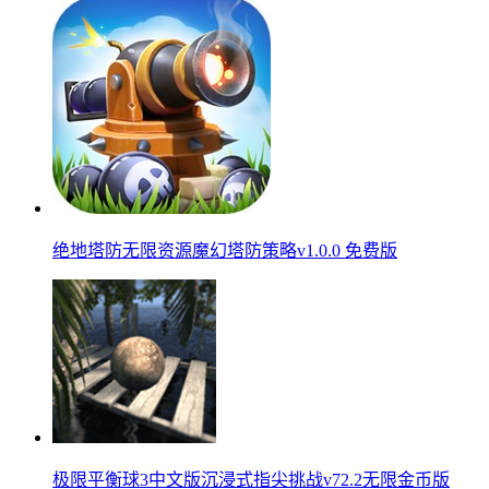
绝地塔防无限资源魔幻塔防策略v1.0.0 免费版
极限平衡球3中文版沉浸式指尖挑战v72.2无限金币版