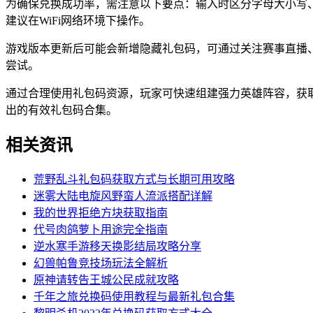
为确保兑换成功率，需注意以下要点：输入时区分字母大小写
建议在WiFi网络环境下操作。
游戏版本更新后可能会新增隐藏礼包码，可通过关注赛事直播
尝试。
通过合理使用礼包码资源，玩家可快速组建强力英雄阵容，获
出的有效礼包码合集。
相关资讯
荒野乱斗礼包码获取方式与长期可用攻略
迷雾大陆电旋风野蛮人流派搭配详解
我的世界拒绝方块获取指南
代号肉鸽萝卜用途完全指南
逆水寒手游移天换影结局攻略分享
幻兽帕鲁竞技场玩法全解析
原神请转告王城公民成就攻略
千年之旅兑换码使用教程与最新礼包合集