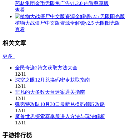
药材集团金币无限免广告v1.2.0 内置尊享版
查看
植物大战僵尸中文版资源全解锁v2.5 无限阳光版
查看
相关文章
更多+
全民奇迹2符文获取方法大全
12/11
深空之眼12月兑换码密令获取指南
12/11
非凡的大多数天台迷案通关指南
12/11
弹壳特攻队10月30日最新兑换码领取攻略
12/11
魔兽世界探索赛季服进入方法与玩法解析
12/11
手游排行榜