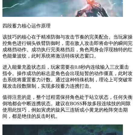
四段蓄力核心运作原理
该技巧的核心在于精准防御与攻击节奏的完美配合。当玩家操
控角色进行铜头铁臂防御时，需在敌人攻击即将命中的瞬间完
成格挡动作。成功执行完美格挡后，角色周身会浮现独特的红
色能量波纹，此时系统将激活特殊状态窗口。
进入能量充盈状态后，玩家需要在0.8秒内连续输入三次重击
指令。操作成功的标志是角色会出现短暂的动作僵直，此时攻
击系统将重置蓄力计数。通过这种特殊机制，理论上可突破常
规攻击段数限制，实现多段蓄力连携打击。
值得注意的是，整个过程需保持角色处于站立状态，任何失衡
倒地都会中断连携状态。建议在BOSS释放多段连续技的间隙
使用此技巧，例如寅虎的旋风三连斩或小黄龙的枪阵突击期
间，都是绝佳的反击时机。