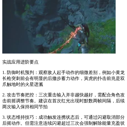
实战应用进阶要点
1. 防御时机预判：观察敌人起手动作的细微差别，例如小黄龙
长枪突刺前会有明显的后撤步蓄力动作，寅虎的扑击前兆是双
爪触地时的火星迸溅
2. 攻击节奏把控：三次重击输入并非越快越好，需配合角色攻
击前摇调整节奏。建议在首次红光出现时默数两帧间隔，后续
两次输入保持相同节拍
3. 状态维持技巧：成功触发连携状态后，可通过闪避取消部分
后摇动作。但需注意连续闪避超过三次会强制解除能量充盈状