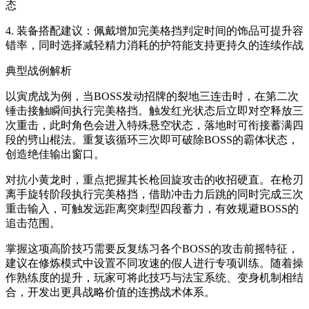
态
4. 装备搭配建议：佩戴增加完美格挡判定时间的饰品可提升容
错率，同时选择减轻精力消耗的护符能支持更持久的连续作战
典型战例解析
以寅虎战为例，当BOSS发动招牌的裂地三连击时，在第二次
锤击接触瞬间执行完美格挡。触发红光状态后立即对空释放三
次重击，此时角色会进入特殊悬空状态，落地时可衔接蓄满四
段的劈山棍法。重复该循环三次即可破除BOSS的霸体状态，
创造绝佳输出窗口。
对抗小黄龙时，重点把握其长枪回旋攻击的收招硬直。在枪刃
离手旋转阶段执行完美格挡，借助冲击力后跳的同时完成三次
重击输入，可触发远距离突刺型四段蓄力，有效规避BOSS的
追击范围。
掌握这项高阶技巧需要反复练习各个BOSS的攻击前摇特征，
建议在修炼模式中设置不同攻速的假人进行专项训练。随着操
作熟练度的提升，玩家可将此技巧与法宝系统、变身机制相结
合，开发出更具战略价值的连携战术体系。