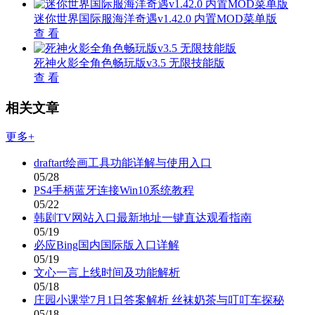
迷你世界国际服海洋奇遇v1.42.0 内置MOD菜单版
查 看
死神火影全角色畅玩版v3.5 无限技能版
查 看
相关文章
更多+
draftart绘画工具功能详解与使用入口
05/28
PS4手柄蓝牙连接Win10系统教程
05/22
韩剧TV网站入口最新地址一键直达观看指南
05/19
必应Bing国内国际版入口详解
05/19
文心一言上线时间及功能解析
05/18
庄园小课堂7月1日答案解析 丝袜奶茶与叮叮车探秘
05/18