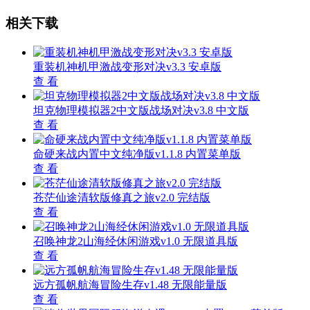
相关下载
重装机神机甲激战变形对决v3.3 安卓版
查 看
坦克物理模拟器2中文版战场对决v3.8 中文版
查 看
命硬来战内置中文纯净版v1.1.8 内置菜单版
查 看
苍茫仙途清软版修真之旅v2.0 完结版
查 看
召唤神龙2山海经休闲游戏v1.0 无限道具版
查 看
远方孤帆航海冒险生存v1.48 无限能量版
查 看