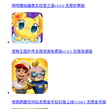
网吧模拟器真实经营之道v4.0.0 无限钞票版
宠物王国外传无限资源免费版v1.6.5 无限资源版
地铁跑酷空间站无限金币钻石版上线v5.04.1 无限金币版