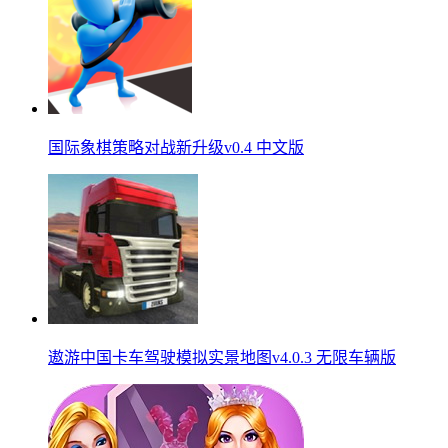
国际象棋策略对战新升级v0.4 中文版
遨游中国卡车驾驶模拟实景地图v4.0.3 无限车辆版